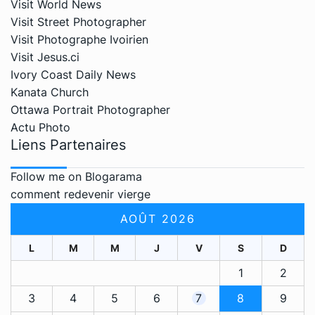
Visit World News
Visit Street Photographer
Visit Photographe Ivoirien
Visit Jesus.ci
Ivory Coast Daily News
Kanata Church
Ottawa Portrait Photographer
Actu Photo
Liens Partenaires
Follow me on Blogarama
comment redevenir vierge
AOÛT 2026
L
M
M
J
V
S
D
1
2
3
4
5
6
7
8
9