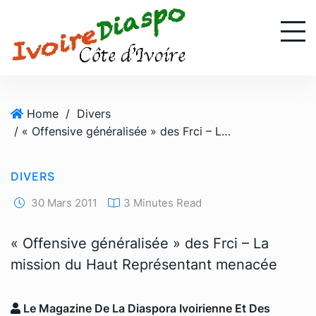
S
k
i
p
t
o
Home
/
Divers
c
/ « Offensive généralisée » des Frci – La mission du Haut Représentant menacée
o
n
t
DIVERS
e
n
30 Mars 2011
3 Minutes Read
t
« Offensive généralisée » des Frci – La
mission du Haut Représentant menacée
Le Magazine De La Diaspora Ivoirienne Et Des