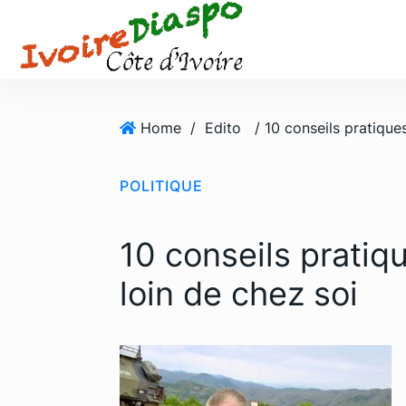
S
k
i
p
t
o
Home
/
Edito
c
o
POLITIQUE
n
t
e
10 conseils pratiq
n
t
loin de chez soi