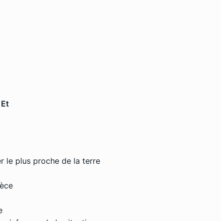
 Et
r le plus proche de la terre
ièce
e