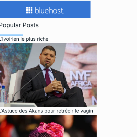
Popular Posts
L’Ivoirien le plus riche
L’Astuce des Akans pour retrécir le vagin