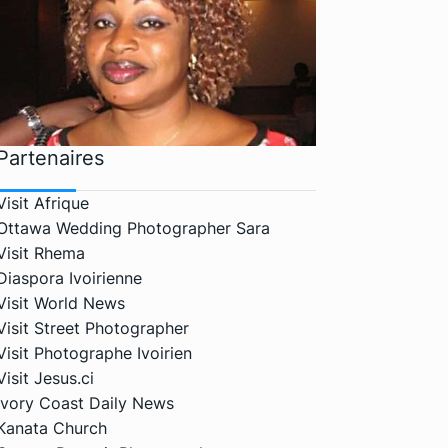
Partenaires
Visit Afrique
Ottawa Wedding Photographer Sara
Visit Rhema
Diaspora Ivoirienne
Visit World News
Visit Street Photographer
Visit Photographe Ivoirien
Visit Jesus.ci
Ivory Coast Daily News
Kanata Church