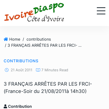
S
k
i
p
t
o
Home
/
contributions
c
/ 3 FRANÇAIS ARRÊTES PAR LES FRCI- (France-Soir du 21/08/2011à 14h30)
o
n
t
CONTRIBUTIONS
e
n
21 Août 2011
7 Minutes Read
t
3 FRANÇAIS ARRÊTES PAR LES FRCI-
(France-Soir du 21/08/2011à 14h30)
Contribution