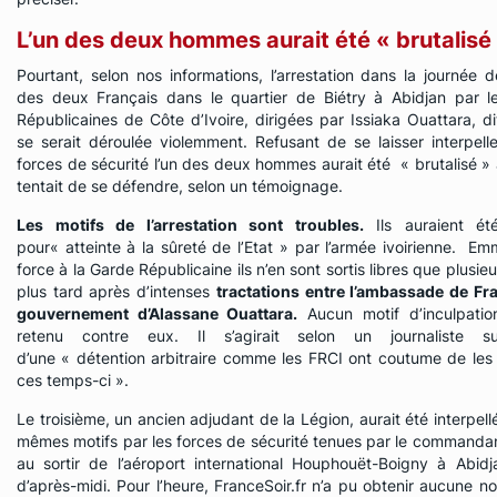
L’un des deux hommes aurait été « brutalisé
Pourtant, selon nos informations, l’arrestation dans la journée 
des deux Français dans le quartier de Biétry à Abidjan par l
Républicaines de Côte d’Ivoire, dirigées par
Issiaka Ouattara, d
se serait déroulée violemment. Refusant de se laisser interpelle
forces de sécurité l’un des deux hommes aurait été
« brutalisé »
a
tentait de se défendre, selon un témoignage.
Les motifs de l’arrestation sont troubles.
Ils auraient été
pour
« atteinte à la sûreté de l’Etat »
par l’armée ivoirienne. E
force à la Garde Républicaine ils n’en sont sortis libres que plusie
plus tard après d’intenses
tractations entre l’ambassade de Fra
gouvernement d’Alassane Ouattara.
Aucun motif d’inculpatio
retenu contre eux. Il s’agirait selon un journaliste s
d’une
« détention arbitraire comme les FRCI ont coutume de les m
ces temps-ci ».
Le troisième, un ancien adjudant de la Légion, aurait été interpell
mêmes motifs par les forces de sécurité tenues par le commanda
au sortir de l’aéroport international Houphouët-Boigny à Abidj
d’après-midi.
Pour l’heure,
FranceSoir.fr
n’a pu obtenir aucune no