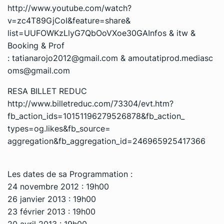
http://www.youtube.com/watch?
v=zc4T89GjCoI&feature=share&
list=UUFOWKzLlyG7QbOoVXoe30GA
Infos & itw &
Booking & Prof
:
tatianarojo2012@gmail.com
&
amoutatiprod.mediasc
oms@gmail.
com
RESA BILLET REDUC
http://www.billetreduc.com/
73304/evt.htm?
fb_action_ids=
10151196279526878&fb_action_
types=og.likes&fb_source=
aggregation&fb_aggregation_id=
246965925417366
Les dates de sa Programmation :
24 novembre 2012 : 19h00
26 janvier 2013 : 19h00
23 février 2013 : 19h00
20 avril 2013 : 19h00