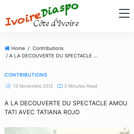
S
k
i
p
t
o
Home
/
Contributions
c
/ A LA DECOUVERTE DU SPECTACLE AMOU TATI AVEC TATIANA ROJO
o
n
t
CONTRIBUTIONS
e
n
13 Novembre 2012
3 Minutes Read
t
A LA DECOUVERTE DU SPECTACLE AMOU
TATI AVEC TATIANA ROJO