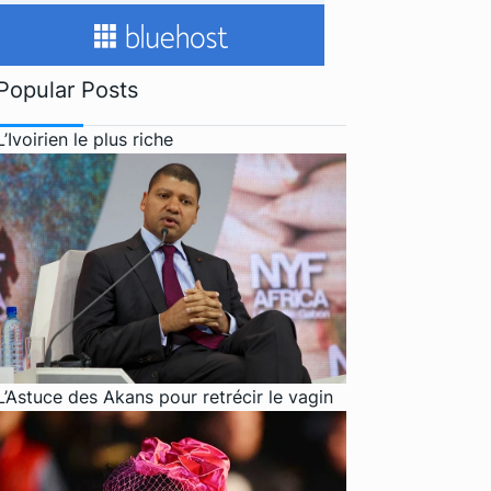
Popular Posts
L’Ivoirien le plus riche
L’Astuce des Akans pour retrécir le vagin