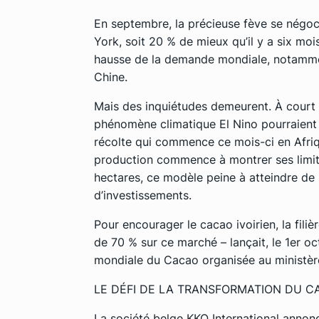
En septembre, la précieuse fève se négoc
York, soit 20 % de mieux qu’il y a six mo
hausse de la demande mondiale, notamme
Chine.
Mais des inquiétudes demeurent. À court 
phénomène climatique El Nino pourraient 
récolte qui commence ce mois-ci en Afrique
production commence à montrer ses limite
hectares, ce modèle peine à atteindre de 
d’investissements.
Pour encourager le cacao ivoirien, la filiè
de 70 % sur ce marché – lançait, le 1er oc
mondiale du Cacao organisée au ministère
LE DÉFI DE LA TRANSFORMATION DU C
La société belge KKO International annonça