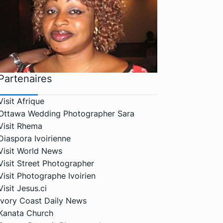
Partenaires
Visit Afrique
Ottawa Wedding Photographer Sara
Visit Rhema
Diaspora Ivoirienne
Visit World News
Visit Street Photographer
Visit Photographe Ivoirien
Visit Jesus.ci
Ivory Coast Daily News
Kanata Church