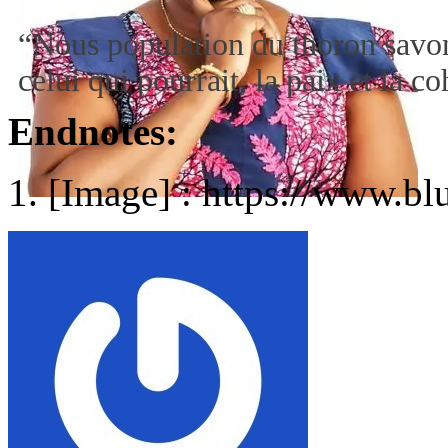
“Nous population du thoron savon
celui qui pourrait, la paix et la 
Endnotes:
[Image] : https://www.bl