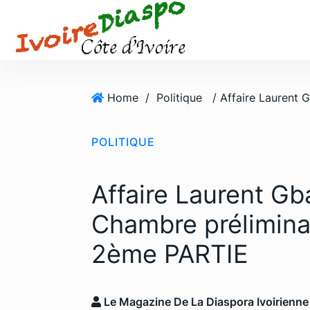
S
k
i
p
t
o
Home
/
Politique
c
o
POLITIQUE
n
t
e
Affaire Laurent Gb
n
t
Chambre préliminai
2ème PARTIE
Le Magazine De La Diaspora Ivoirienne