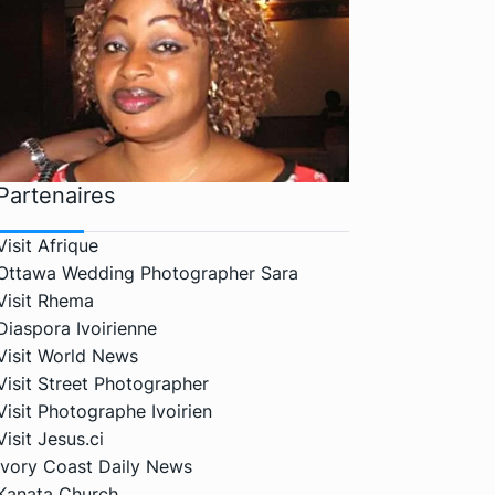
Partenaires
Visit Afrique
Ottawa Wedding Photographer Sara
Visit Rhema
Diaspora Ivoirienne
Visit World News
Visit Street Photographer
Visit Photographe Ivoirien
Visit Jesus.ci
Ivory Coast Daily News
Kanata Church