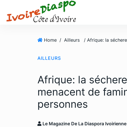
S
k
i
p
t
o
Home
/
Ailleurs
c
o
AILLEURS
n
t
e
Afrique: la séchere
n
t
menacent de famin
personnes
Le Magazine De La Diaspora Ivoirienne