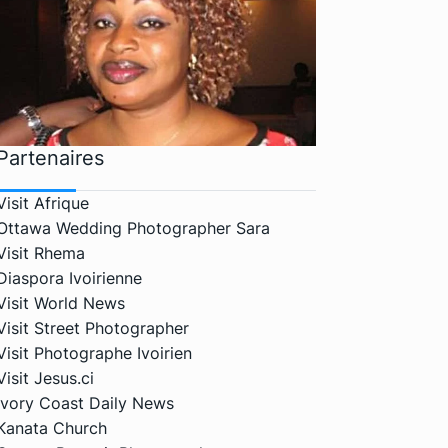
Partenaires
Visit Afrique
Ottawa Wedding Photographer Sara
Visit Rhema
Diaspora Ivoirienne
Visit World News
Visit Street Photographer
Visit Photographe Ivoirien
Visit Jesus.ci
Ivory Coast Daily News
Kanata Church