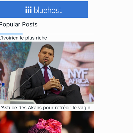
Popular Posts
L’Ivoirien le plus riche
L’Astuce des Akans pour retrécir le vagin