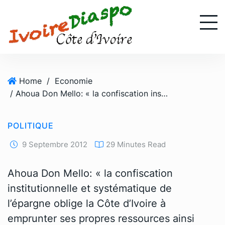
S
k
i
p
t
o
Home
/
Economie
c
/ Ahoua Don Mello: « la confiscation institutionnelle et systématique de l’épargne oblige la Côte d’Ivoire à emprunter ses propres ressources ainsi confisquées »
o
n
t
POLITIQUE
e
n
9 Septembre 2012
29 Minutes Read
t
Ahoua Don Mello: « la confiscation
institutionnelle et systématique de
l’épargne oblige la Côte d’Ivoire à
emprunter ses propres ressources ainsi