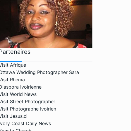
Partenaires
Visit Afrique
Ottawa Wedding Photographer Sara
Visit Rhema
Diaspora Ivoirienne
Visit World News
Visit Street Photographer
Visit Photographe Ivoirien
Visit Jesus.ci
Ivory Coast Daily News
Kanata Church