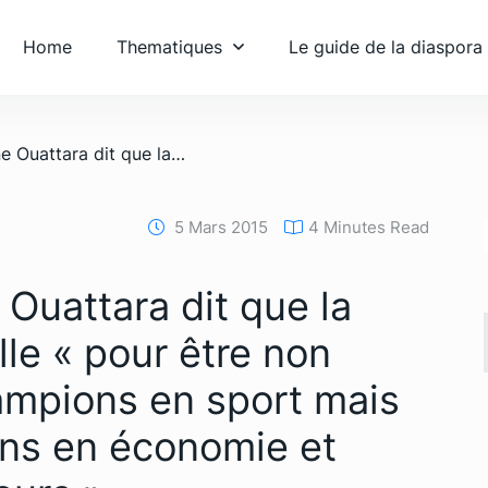
Home
Thematiques
Le guide de la diaspora
/ Alassane Dramane Ouattara dit que la Côte d’Ivoire travaille « pour être non seulement des champions en sport mais aussi des champions en économie et dans tous les secteurs »
5 Mars 2015
4 Minutes Read
Ouattara dit que la
ille « pour être non
mpions en sport mais
ns en économie et