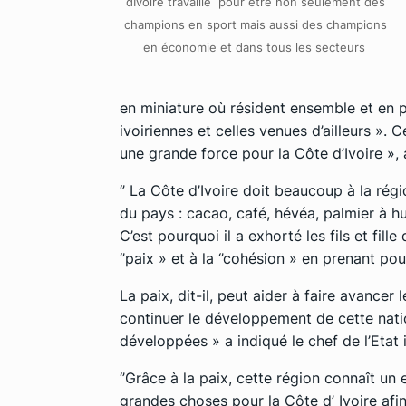
dIvoire travaille pour être non seulement des
champions en sport mais aussi des champions
en économie et dans tous les secteurs
en miniature où résident ensemble et en pa
ivoiriennes et celles venues d’ailleurs ». C
une grande force pour la Côte d’Ivoire », 
‘’ La Côte d’Ivoire doit beaucoup à la rég
du pays : cacao, café, hévéa, palmier à huil
C’est pourquoi il a exhorté les fils et fil
‘’paix » et à la ‘’cohésion » en prenant p
La paix, dit-il, peut aider à faire avance
continuer le développement de cette natio
développées » a indiqué le chef de l’Etat i
‘’Grâce à la paix, cette région connaît un
grandes choses pour la Côte d’ Ivoire afi