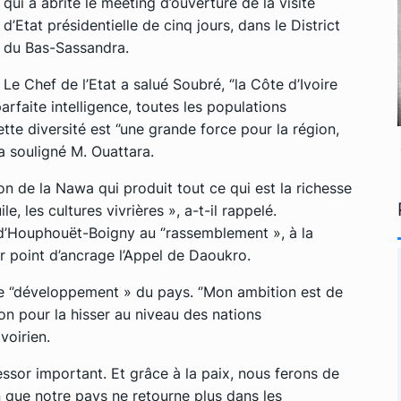
qui a abrité le meeting d’ouverture de la visite
d’Etat présidentielle de cinq jours, dans le District
du Bas-Sassandra.
Le Chef de l’Etat a salué Soubré, ‘’la Côte d’Ivoire
rfaite intelligence, toutes les populations
ette diversité est ‘’une grande force pour la région,
a souligné M. Ouattara.
ion de la Nawa qui produit tout ce qui est la richesse
e, les cultures vivrières », a-t-il rappelé.
le d’Houphouët-Boigny au ‘’rassemblement », à la
our point d’ancrage l’Appel de Daoukro.
r le ‘’développement » du pays. ‘’Mon ambition est de
n pour la hisser au niveau des nations
voirien.
 essor important. Et grâce à la paix, nous ferons de
n que notre pays ne retourne plus dans les