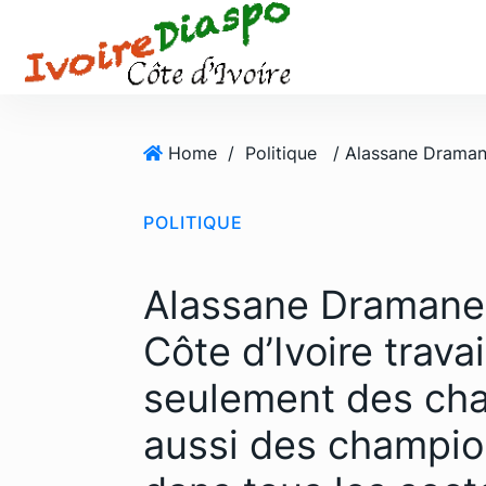
S
k
i
p
t
o
Home
/
Politique
c
o
POLITIQUE
n
t
e
Alassane Dramane 
n
t
Côte d’Ivoire trava
seulement des cha
aussi des champio