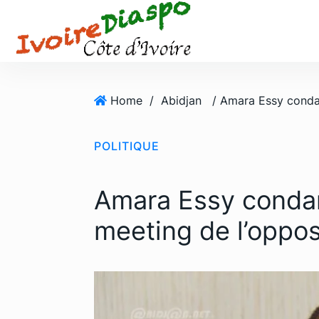
S
k
i
p
t
o
Home
/
Abidjan
c
o
POLITIQUE
n
t
e
Amara Essy condam
n
t
meeting de l’oppos