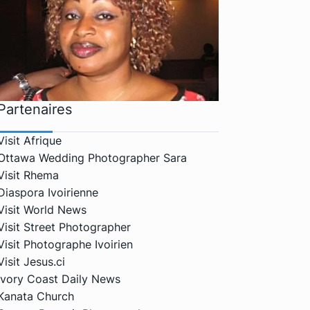
Partenaires
Visit Afrique
Ottawa Wedding Photographer Sara
Visit Rhema
Diaspora Ivoirienne
Visit World News
Visit Street Photographer
Visit Photographe Ivoirien
Visit Jesus.ci
Ivory Coast Daily News
Kanata Church