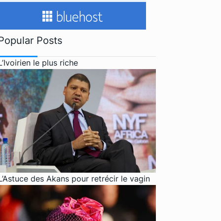
Popular Posts
L’Ivoirien le plus riche
L’Astuce des Akans pour retrécir le vagin