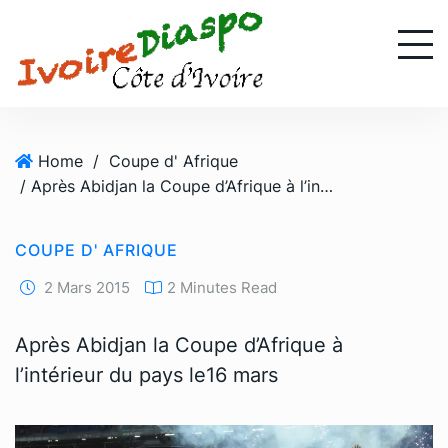
S
k
i
p
t
o
Home
/
Coupe d' Afrique
c
/ Après Abidjan la Coupe d’Afrique à l’intérieur du pays le16 mars
o
n
t
COUPE D' AFRIQUE
e
n
2 Mars 2015
2 Minutes Read
t
Après Abidjan la Coupe d’Afrique à
l’intérieur du pays le16 mars