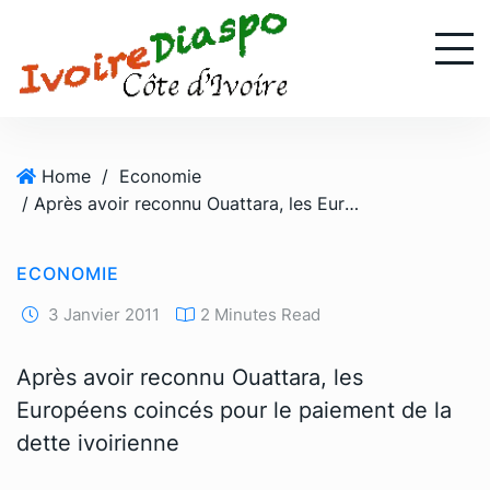
S
k
i
p
t
o
Home
/
Economie
c
/ Après avoir reconnu Ouattara, les Européens coincés pour le paiement de la dette ivoirienne
o
n
t
ECONOMIE
e
n
3 Janvier 2011
2 Minutes Read
t
Après avoir reconnu Ouattara, les
Européens coincés pour le paiement de la
dette ivoirienne