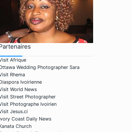
Partenaires
Visit Afrique
Ottawa Wedding Photographer Sara
Visit Rhema
Diaspora Ivoirienne
Visit World News
Visit Street Photographer
Visit Photographe Ivoirien
Visit Jesus.ci
Ivory Coast Daily News
Kanata Church