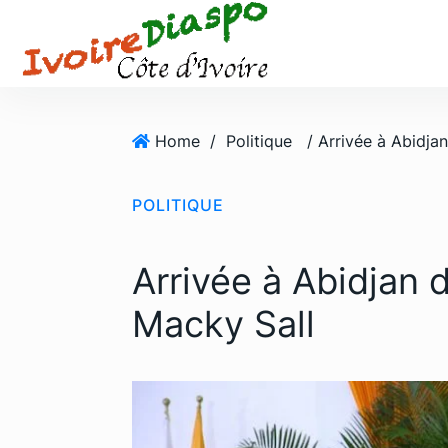
S
k
i
p
t
o
Home
/
Politique
c
o
POLITIQUE
n
t
e
Arrivée à Abidjan 
n
t
Macky Sall