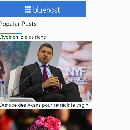
Popular Posts
L’Ivoirien le plus riche
L’Astuce des Akans pour retrécir le vagin