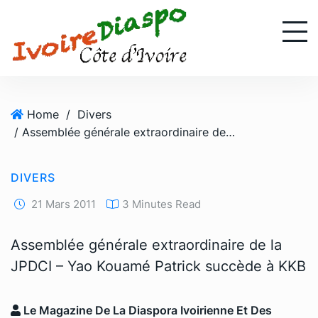
S
k
i
p
t
o
Home
/
Divers
c
/ Assemblée générale extraordinaire de la JPDCI – Yao Kouamé Patrick succède à KKB
o
n
t
DIVERS
e
n
21 Mars 2011
3 Minutes Read
t
Assemblée générale extraordinaire de la
JPDCI – Yao Kouamé Patrick succède à KKB
Le Magazine De La Diaspora Ivoirienne Et Des