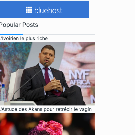
Popular Posts
L’Ivoirien le plus riche
L’Astuce des Akans pour retrécir le vagin