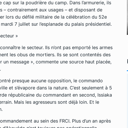
e cap sur la poudrière du camp. Dans l’armurerie, ils
s – contrairement aux usages – et disposant de
iser lors du défilé militaire de la célébration du 52e
mardi 7 juillet sur l’esplanade du palais présidentiel.
secteur »
 connaître le secteur. Ils n’ont pas emporté les armes
ent les obus de mortiers. Ils se sont contentés des
rer un message », commente une source haut placée,
.
encontré presque aucune opposition, le commando
ille et s’évapore dans la nature. C’est seulement à 5
rde républicaine du commandant en second, Issiaka
errain. Mais les agresseurs sont déjà loin. Et le
n.
e commandement au sein des FRCI. Plus d’un an après
ne d’Akouédo n’est toujours pas opérationnelle.