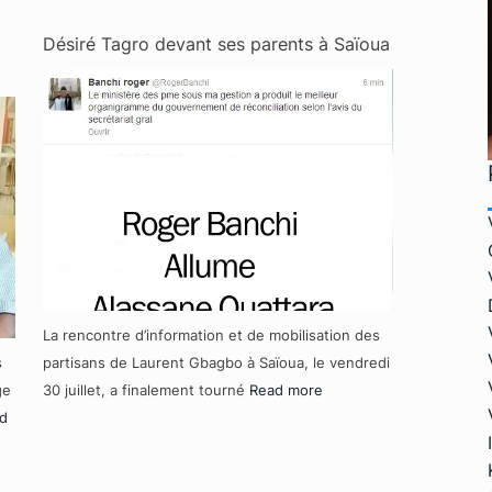
Désiré Tagro devant ses parents à Saïoua
La rencontre d’information et de mobilisation des
s
partisans de Laurent Gbagbo à Saïoua, le vendredi
ge
30 juillet, a finalement tourné
Read more
d