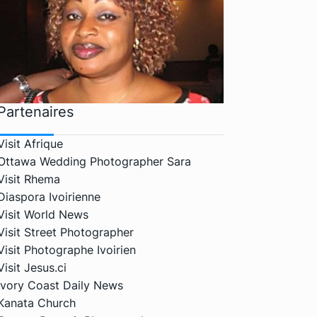
Partenaires
Visit Afrique
Ottawa Wedding Photographer Sara
Visit Rhema
Diaspora Ivoirienne
Visit World News
Visit Street Photographer
Visit Photographe Ivoirien
Visit Jesus.ci
Ivory Coast Daily News
Kanata Church