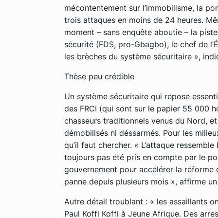
mécontentement sur l’immobilisme, la poro
trois attaques en moins de 24 heures. Même
moment – sans enquête aboutie – la piste
sécurité (FDS, pro-Gbagbo), le chef de l’
les brèches du système sécuritaire », ind
Thèse peu crédible
Un système sécuritaire qui repose essent
des FRCI (qui sont sur le papier 55 000 
chasseurs traditionnels venus du Nord, e
démobilisés ni déssarmés. Pour les milieux
qu’il faut chercher. « L’attaque ressemble
toujours pas été pris en compte par le pou
gouvernement pour accélérer la réforme d
panne depuis plusieurs mois », affirme u
Autre détail troublant : « les assaillants 
Paul Koffi Koffi à Jeune Afrique. Des arre