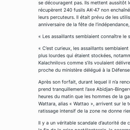
se découragent pas. Ils mettent aussitôt l
récupèrent 240 fusils AK-47 non enchaîné
leurs percuteurs. Il était prévu de les util
anniversaire de la fête de l’indépendance, 
« Les assaillants semblaient connaître le 
« C’est curieux, les assaillants semblaient
plus lourdes qui étaient stockées, notamm
Kalachnilovs comme s’ils voulaient déliv
proche du ministère délégué à la Défense
Après son forfait, durant lequel il n’a r
prend tranquillement l’axe Abidjan-Bingerv
heures du matin que les hommes de la ga
Wattara, alias « Wattao », arrivent sur le t
ratissage intensif de la zone ne donne rie
Il y a un véritable scandale d’autorité d
la fin de la crise postélectorale, la caser