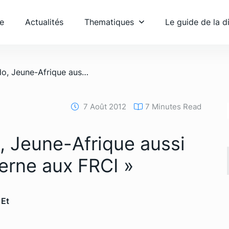
e
Actualités
Thematiques
Le guide de la 
/ Attaque d’Akouédo, Jeune-Afrique aussi parle de « crise interne aux FRCI »
7 Août 2012
7 Minutes Read
, Jeune-Afrique aussi
terne aux FRCI »
 Et