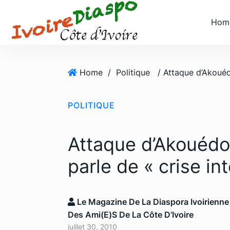
S
k
Hom
i
p
t
o
Home
/
Politique
c
o
POLITIQUE
n
t
e
Attaque d’Akouédo
n
t
parle de « crise in
Le Magazine De La Diaspora Ivoirienne
Des Ami(e)s De La Côte D’Ivoire
juillet 30, 2010