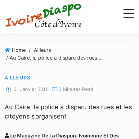
S
k
i
p
t
o
Home
/
Ailleurs
c
/ Au Caire, la police a disparu des rues et les citoyens s’organisent
o
n
t
AILLEURS
e
n
31 Janvier 2011
2 Minutes Read
t
Au Caire, la police a disparu des rues et les
citoyens s’organisent
Le Magazine De La Diaspora Ivoirienne Et Des