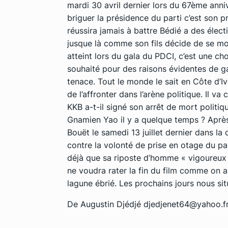
mardi 30 avril dernier lors du 67ème anniv
briguer la présidence du parti c’est son
réussira jamais à battre Bédié a des élec
jusque là comme son fils décide de se moqu
atteint lors du gala du PDCI, c’est une c
souhaité pour des raisons évidentes de g
tenace. Tout le monde le sait en Côte d’Iv
de l’affronter dans l’arène politique. Il v
KKB a-t-il signé son arrêt de mort politi
Gnamien Yao il y a quelque temps ? Aprè
Bouët le samedi 13 juillet dernier dans la 
contre la volonté de prise en otage du p
déjà que sa riposte d’homme « vigoureux 
ne voudra rater la fin du film comme on a 
lagune ébrié. Les prochains jours nous si
De Augustin Djédjé djedjenet64@yahoo.f