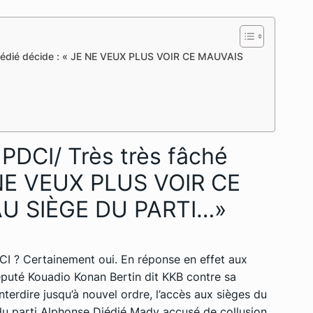
 Bédié décide : « JE NE VEUX PLUS VOIR CE MAUVAIS
PDCI/ Très très fâché
 NE VEUX PLUS VOIR CE
U SIÈGE DU PARTI…»
DCI ? Certainement oui. En réponse en effet aux
éputé Kouadio Konan Bertin dit KKB contre sa
nterdire jusqu’à nouvel ordre, l’accès aux sièges du
 du parti Alphonse Djédjé Mady accusé de collusion