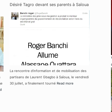
Désiré Tagro devant ses parents à Saïoua
La rencontre d’information et de mobilisation des
s
partisans de Laurent Gbagbo à Saïoua, le vendredi
ge
30 juillet, a finalement tourné
Read more
d