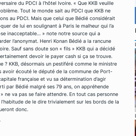
ersaire du PDCI à l’hôtel Ivoire. « Que KKB veuille
 problème. Tout le monde sait au PDCI que KKB ne
tions au PDCI. Mais que celui que Bédié considérait
er de lui en soulignant à Paris le malheur qui l’a
hose inacceptable… » note notre source qui a
arder l’anonymat. Henri Konan Bédié a la rancune
oire. Sauf sans doute son « fils » KKB qui a décidé
a certainement devoir le payer cash si ça se trouve.
que ? KKB, désormais un pestiféré comme le ministre
s avoir écouté le député de la commune de Port-
capitale française et vu sa détermination d’agir
arti par Bédié malgré ses 79 ans, on appréhende
» ne va pas se faire attendre. En tout cas personne
l’habitude de le dire trivialement sur les bords de la
tueront donc.
r