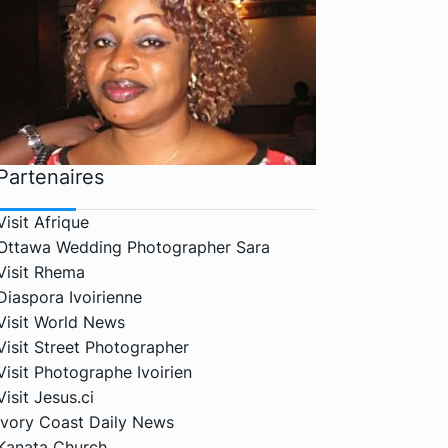
Partenaires
Visit Afrique
Ottawa Wedding Photographer Sara
Visit Rhema
Diaspora Ivoirienne
Visit World News
Visit Street Photographer
Visit Photographe Ivoirien
Visit Jesus.ci
Ivory Coast Daily News
Kanata Church