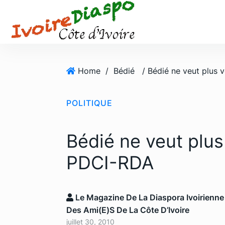
S
k
i
p
t
o
Home
/
Bédié
c
o
POLITIQUE
n
t
e
Bédié ne veut plus
n
t
PDCI-RDA
Le Magazine De La Diaspora Ivoirienne
Des Ami(e)s De La Côte D’Ivoire
juillet 30, 2010