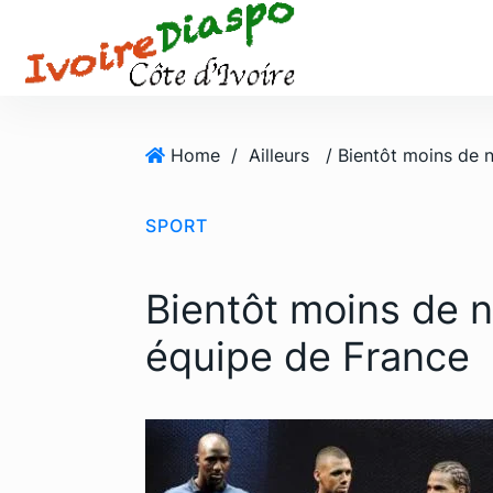
S
k
i
p
t
o
Home
/
Ailleurs
c
o
SPORT
n
t
e
Bientôt moins de n
n
t
équipe de France