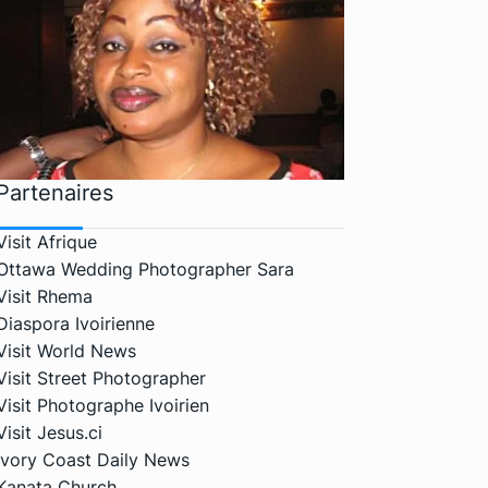
Partenaires
Visit Afrique
Ottawa Wedding Photographer Sara
Visit Rhema
Diaspora Ivoirienne
Visit World News
Visit Street Photographer
Visit Photographe Ivoirien
Visit Jesus.ci
Ivory Coast Daily News
Kanata Church