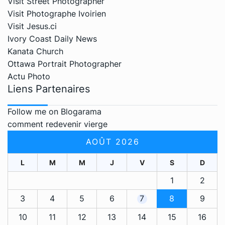
Visit Street Photographer
Visit Photographe Ivoirien
Visit Jesus.ci
Ivory Coast Daily News
Kanata Church
Ottawa Portrait Photographer
Actu Photo
Liens Partenaires
Follow me on Blogarama
comment redevenir vierge
AOÛT 2026
L
M
M
J
V
S
D
1
2
3
4
5
6
7
8
9
10
11
12
13
14
15
16