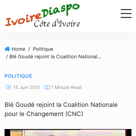
S
k
i
p
t
o
Home
/
Politique
c
/ Blé Goudé rejoint la Coalition Nationale pour le Changement (CNC)
o
n
t
POLITIQUE
e
n
15 Juin 2015
1 Minute Read
t
Blé Goudé rejoint la Coalition Nationale
pour le Changement (CNC)