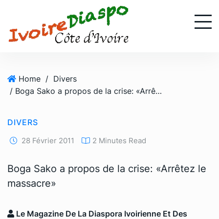
S
k
i
p
t
o
Home
/
Divers
c
/ Boga Sako a propos de la crise: «Arrêtez le massacre»
o
n
t
DIVERS
e
n
28 Février 2011
2 Minutes Read
t
Boga Sako a propos de la crise: «Arrêtez le
massacre»
Le Magazine De La Diaspora Ivoirienne Et Des