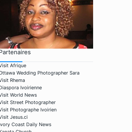
Partenaires
Visit Afrique
Ottawa Wedding Photographer Sara
Visit Rhema
Diaspora Ivoirienne
Visit World News
Visit Street Photographer
Visit Photographe Ivoirien
Visit Jesus.ci
Ivory Coast Daily News
Kanata Church