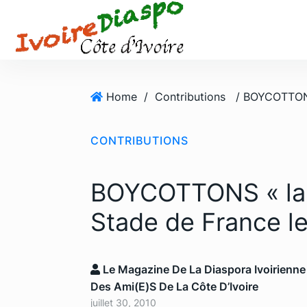
S
k
i
p
t
o
Home
/
Contributions
c
o
CONTRIBUTIONS
n
t
e
BOYCOTTONS « la n
n
t
Stade de France le
Le Magazine De La Diaspora Ivoirienne
Des Ami(e)s De La Côte D’Ivoire
juillet 30, 2010