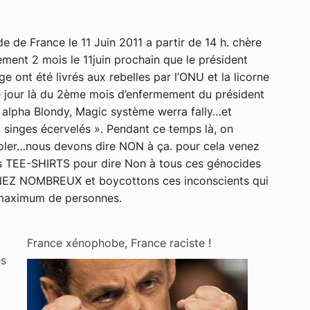
 de France le 11 Juin 2011 a partir de 14 h. chère
tement 2 mois le 11juin prochain que le président
e ont été livrés aux rebelles par l’ONU et la licorne
ce jour là du 2ème mois d’enfermement du président
, alpha Blondy, Magic système werra fally…et
singes écervelés ». Pendant ce temps là, on
 violer…nous devons dire NON à ça. pour cela venez
des TEE-SHIRTS pour dire Non à tous ces génocides
ENEZ NOMBREUX et boycottons ces inconscients qui
x maximum de personnes.
France xénophobe, France raciste !
es