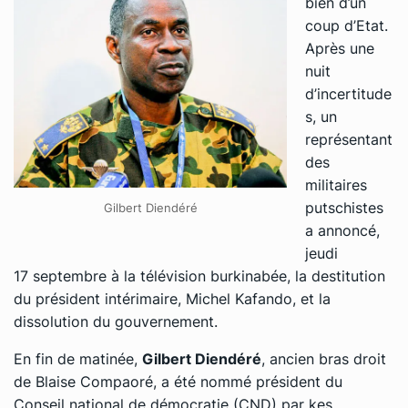
bien d’un
coup d’Etat.
Après une
nuit
d’incertitude
s, un
représentant
des
militaires
putschistes
Gilbert Diendéré
a annoncé,
jeudi
17 septembre à la télévision burkinabée, la destitution
du président intérimaire, Michel Kafando, et la
dissolution du gouvernement.
En fin de matinée,
Gilbert Diendéré
, ancien bras droit
de Blaise Compaoré, a été nommé président du
Conseil national de démocratie (CND) par kes