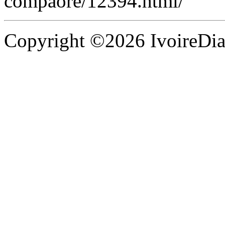
compaore/12394.html/
Copyright ©2026 IvoireDias