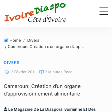
S
k
i
p
t
o
Home
/
Divers
c
/ Cameroun: Création d’un organe d’approvisionnement alimentaire
o
n
t
DIVERS
e
n
2 Février 2011
2 Minutes Read
t
Cameroun: Création d’un organe
d’approvisionnement alimentaire
Le Magazine De La Diaspora Ivoirienne Et Des