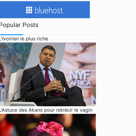
Popular Posts
L’Ivoirien le plus riche
L’Astuce des Akans pour retrécir le vagin