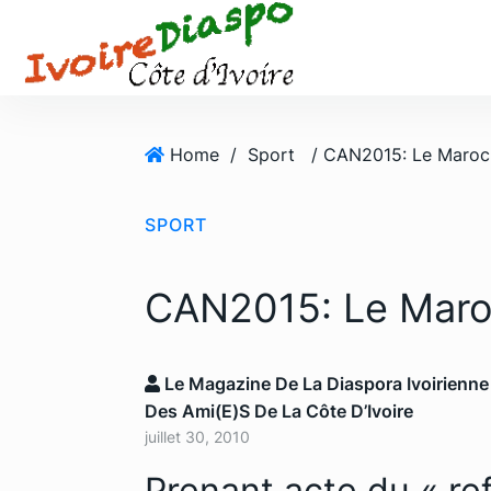
S
k
i
p
t
o
Home
/
Sport
/ CAN2015: Le Maroc 
c
o
SPORT
n
t
e
CAN2015: Le Maroc
n
t
Le Magazine De La Diaspora Ivoirienne
Des Ami(e)s De La Côte D’Ivoire
juillet 30, 2010
Prenant acte du
« re