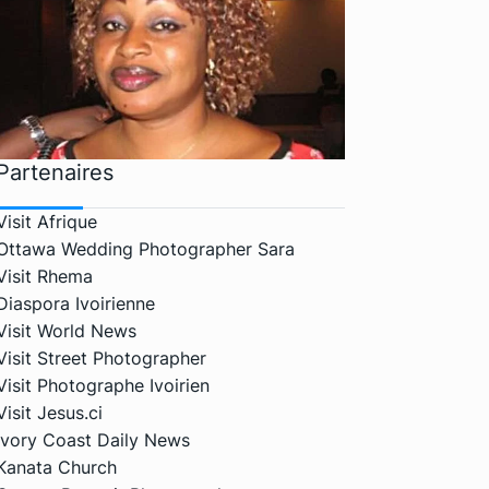
Partenaires
Visit Afrique
Ottawa Wedding Photographer Sara
Visit Rhema
Diaspora Ivoirienne
Visit World News
Visit Street Photographer
Visit Photographe Ivoirien
Visit Jesus.ci
Ivory Coast Daily News
Kanata Church