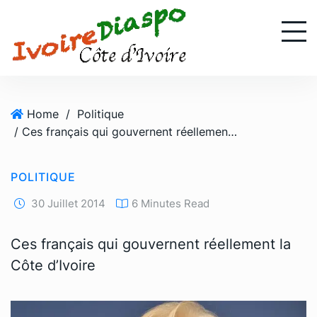
S
k
i
p
t
o
Home
/
Politique
c
/ Ces français qui gouvernent réellement la Côte d’Ivoire
o
n
t
POLITIQUE
e
n
30 Juillet 2014
6 Minutes Read
t
Ces français qui gouvernent réellement la
Côte d’Ivoire