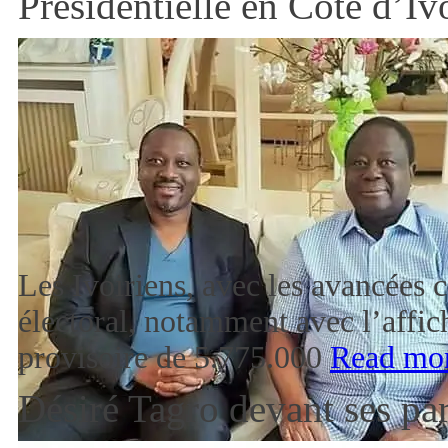
Présidentielle en Côte d’Iv
Les Ivoiriens, avec les avancées 
électoral, notamment avec l’affich
provisoire de 5.775.000
Read mo
Désiré Tagro devant ses pa