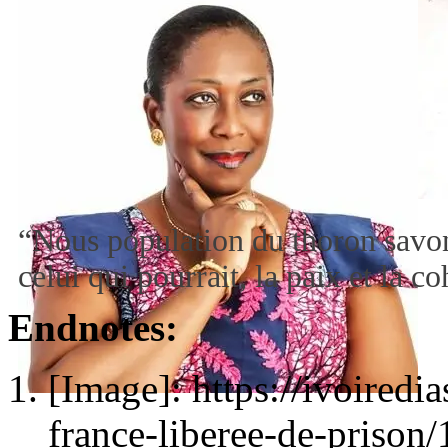
“Nous population du thoron savon
celui qui pourrait, la paix et la 
Endnotes:
[Image]: https://ivoiredi
france-liberee-de-prison