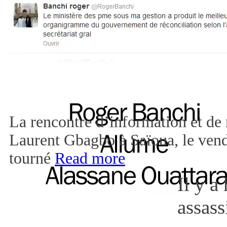
La rencontre d’information et de 
Laurent Gbagbo à Saïoua, le vendr
tourné
Read more
Il y a
assas