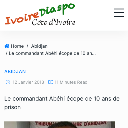
S
k
i
p
t
o
Home
/
Abidjan
c
/ Le commandant Abéhi écope de 10 ans de prison
o
n
t
ABIDJAN
e
n
12 Janvier 2018
11 Minutes Read
t
Le commandant Abéhi écope de 10 ans de
prison