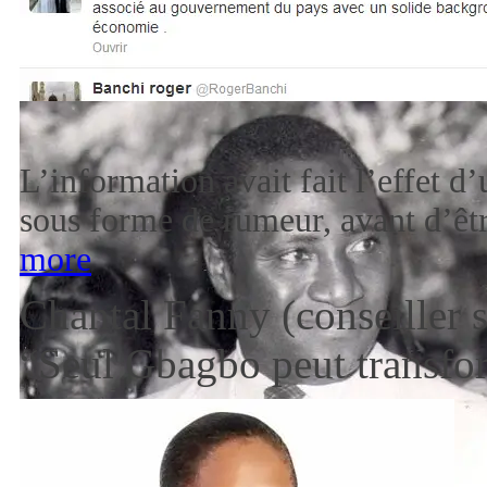
[1]
L’information avait fait l’effet d
sous forme de rumeur, avant d’êt
more
Chantal Fanny (conseiller 
“Seul Gbagbo peut transfor