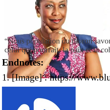
“Nous population du thoron savon
celui qui pourrait, la paix et la 
Endnotes:
[Image] : https://www.bl