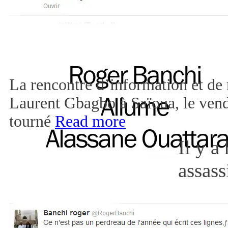
La rencontre d’information et de 
Laurent Gbagbo à Saïoua, le vendr
tourné
Read more
Il y a
assas