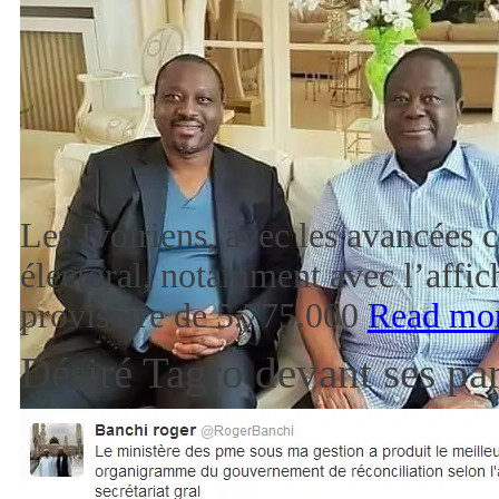
Les Ivoiriens, avec les avancées 
électoral, notamment avec l’affich
provisoire de 5.775.000
Read mo
Désiré Tagro devant ses pa