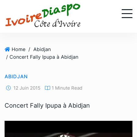
S
k
i
p
t
o
Home
/
Abidjan
c
/ Concert Fally Ipupa à Abidjan
o
n
t
ABIDJAN
e
n
12 Juin 2015
1 Minute Read
t
Concert Fally Ipupa à Abidjan