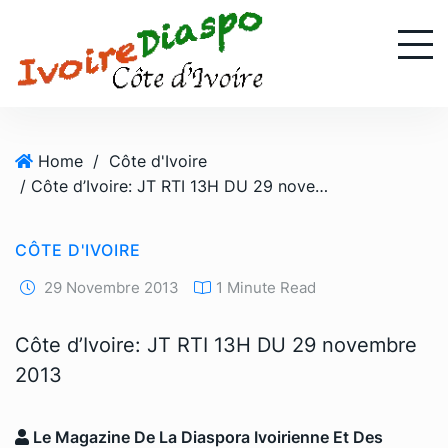
S
k
i
p
t
o
Home
/
Côte d'Ivoire
c
/ Côte d’Ivoire: JT RTI 13H DU 29 novembre 2013
o
n
t
CÔTE D'IVOIRE
e
n
29 Novembre 2013
1 Minute Read
t
Côte d’Ivoire: JT RTI 13H DU 29 novembre
2013
Le Magazine De La Diaspora Ivoirienne Et Des