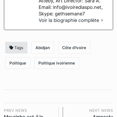
Atteby, Art Director: Sara A.
Email: info@ivoirediaspo.net,
Skype: gethsemane7
Voir la biographie complète
Tags
Abidjan
Côte d'Ivoire
Politique
Politique ivoirienne
PREV NEWS
NEXT NEWS
Mourinho est-il le
Amnesty