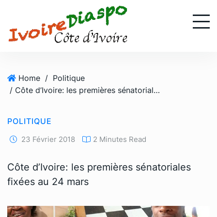
S
k
i
p
t
o
Home
/
Politique
c
/ Côte d’Ivoire: les premières sénatoriales fixées au 24 mars
o
n
t
POLITIQUE
e
n
23 Février 2018
2 Minutes Read
t
Côte d’Ivoire: les premières sénatoriales
fixées au 24 mars