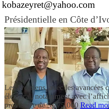
kobazeyret@yahoo.com
Présidentielle en Côte d’Iv
Les Ivoiriens, avec les avancées 
électoral, notamment avec l’affich
provisoire de 5.775.000
Read mo