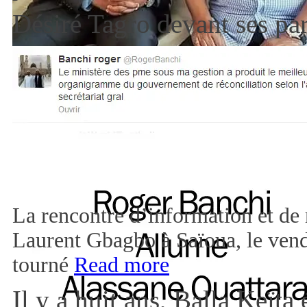
Désiré Tagro devant ses pa
La rencontre d’information et de 
Laurent Gbagbo à Saïoua, le vendr
tourné
Read more
Il y a huit ans, Balla Keïta