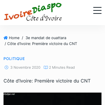
S
k
i
p
t
o
Home
/
3e mandat de ouattara
c
/ Côte d’Ivoire: Première victoire du CNT
o
n
t
POLITIQUE
e
n
3 Novembre 2020
2 Minutes Read
t
Côte d’Ivoire: Première victoire du CNT