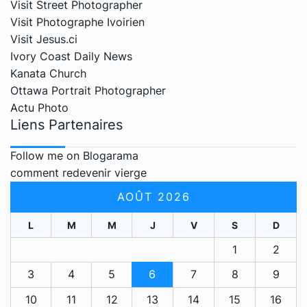
Visit Street Photographer
Visit Photographe Ivoirien
Visit Jesus.ci
Ivory Coast Daily News
Kanata Church
Ottawa Portrait Photographer
Actu Photo
Liens Partenaires
Follow me on Blogarama
comment redevenir vierge
AOÛT 2026
L
M
M
J
V
S
D
1
2
3
4
5
6
7
8
9
10
11
12
13
14
15
16