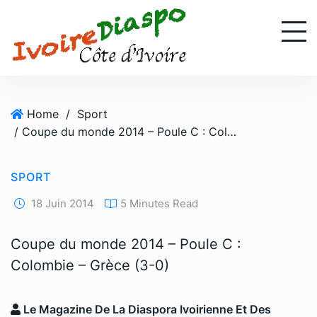
S
k
i
p
t
o
Home
/
Sport
c
/ Coupe du monde 2014 – Poule C : Colombie – Grèce (3-0)
o
n
t
SPORT
e
n
18 Juin 2014
5 Minutes Read
t
Coupe du monde 2014 – Poule C :
Colombie – Grèce (3-0)
Le Magazine De La Diaspora Ivoirienne Et Des