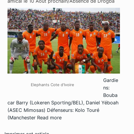
amical le 10 Aout prochain/Absence de Drogba
Gardie
Elephants Cote d'Ivoire
ns:
Bouba
car Barry (Lokeren Sporting/BEL), Daniel Yéboah
(ASEC Mimosas) Défenseurs: Kolo Touré
(Manchester
Read more
Imprimer cet article