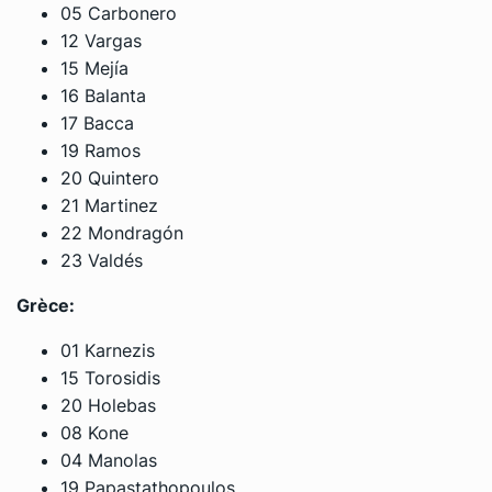
05 Carbonero
12 Vargas
15 Mejía
16 Balanta
17 Bacca
19 Ramos
20 Quintero
21 Martinez
22 Mondragón
23 Valdés
Grèce:
01 Karnezis
15 Torosidis
20 Holebas
08 Kone
04 Manolas
19 Papastathopoulos