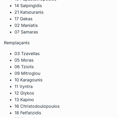
14 Salpingidis
21 Katsouranis
17 Gekas
02 Maniatis
07 Samaras
Remplaçants
03 Tzavellas
05 Moras
06 Tziolis
09 Mitroglou
10 Karagounis
11 Vyntra
12 Glykos
13 Kapino
16 Christodoulopoulos
18 Fetfatzidis