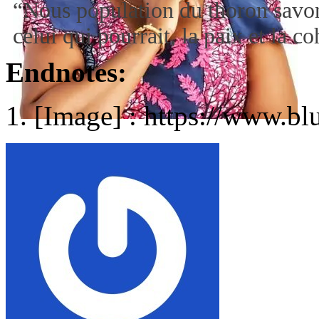
“Nous population du thoron savon
celui qui pourrait, la paix et la 
Endnotes:
[Image] : https://www.bl