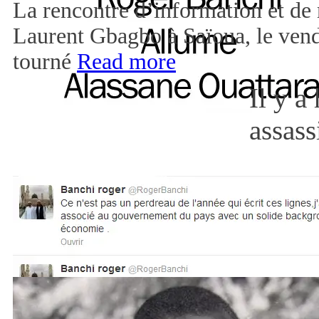
La rencontre d’information et de 
Laurent Gbagbo à Saïoua, le vendr
tourné
Read more
Il y a
assas
[1]