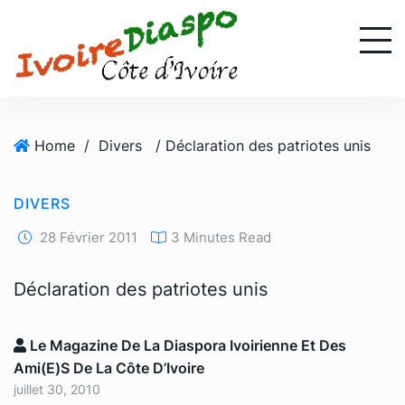
S
k
i
p
t
o
Home
/
Divers
/ Déclaration des patriotes unis
c
o
n
DIVERS
t
e
28 Février 2011
3 Minutes Read
n
t
Déclaration des patriotes unis
Le Magazine De La Diaspora Ivoirienne Et Des
Ami(e)s De La Côte D’Ivoire
juillet 30, 2010