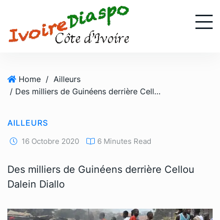
S
k
i
p
t
o
Home
/
Ailleurs
c
/ Des milliers de Guinéens derrière Cellou Dalein Diallo
o
n
t
AILLEURS
e
n
16 Octobre 2020
6 Minutes Read
t
Des milliers de Guinéens derrière Cellou
Dalein Diallo