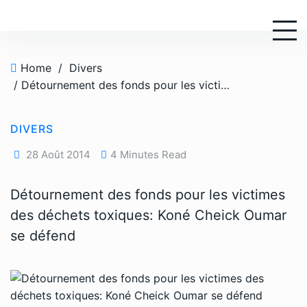
S
k
i
p
Home
/
Divers
t
/ Détournement des fonds pour les victimes des déchets toxiques: Koné Cheick Oumar se défend
o
c
o
DIVERS
n
28 Août 2014
4 Minutes Read
t
e
Détournement des fonds pour les victimes
n
t
des déchets toxiques: Koné Cheick Oumar
se défend