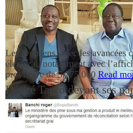
Les Ivoiriens, avec les avancées 
électoral, notamment avec l’affich
provisoire de 5.775.000
Read mo
Désiré Tagro devant ses pa