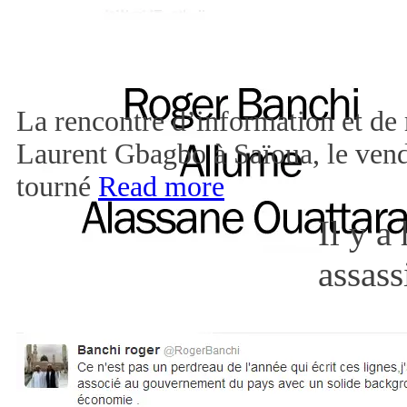
La rencontre d’information et de 
Laurent Gbagbo à Saïoua, le vendr
tourné
Read more
Il y a
assas