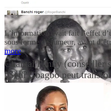
[1]
L’information avait fait l’effet d
sous forme de rumeur, avant d’êt
more
Chantal Fanny (conseiller 
“Seul Gbagbo peut transfor