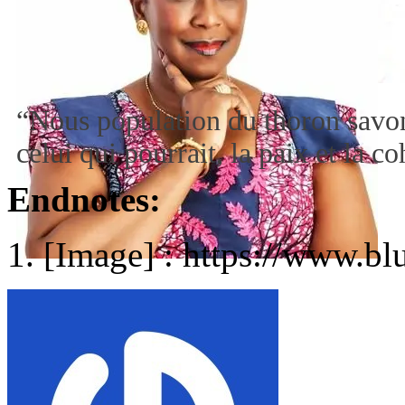
“Nous population du thoron savon
celui qui pourrait, la paix et la 
Endnotes:
[Image] : https://www.bl