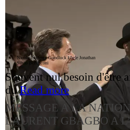
Nicolas Sarkozy Goodluck Ebele Jonathan
Silvio Berlusconi
Souvent nul besoin d'être a
du
Read more
MESSAGE A LA NATION
LAURENT GBAGBO A L