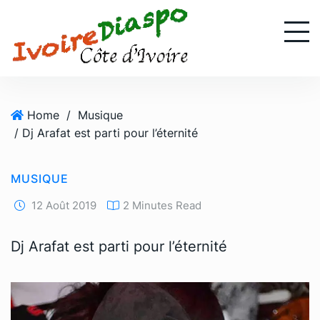
S
k
i
p
t
o
Home
/
Musique
c
/ Dj Arafat est parti pour l’éternité
o
n
t
MUSIQUE
e
n
12 Août 2019
2 Minutes Read
t
Dj Arafat est parti pour l’éternité