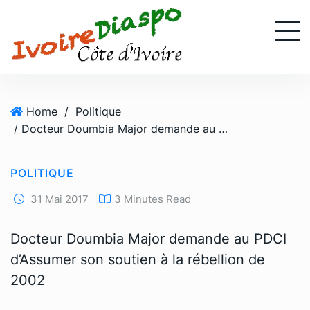
S
k
i
p
t
o
Home
/
Politique
c
/ Docteur Doumbia Major demande au PDCI d’Assumer son soutien à la rébellion de 2002
o
n
t
POLITIQUE
e
n
31 Mai 2017
3 Minutes Read
t
Docteur Doumbia Major demande au PDCI
d’Assumer son soutien à la rébellion de
2002