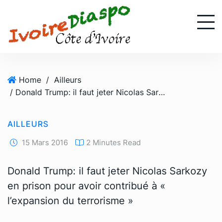
S
k
i
p
t
o
Home
/
Ailleurs
c
/ Donald Trump: il faut jeter Nicolas Sarkozy en prison pour avoir contribué à « l’expansion du terrorisme »
o
n
t
AILLEURS
e
n
15 Mars 2016
2 Minutes Read
t
Donald Trump: il faut jeter Nicolas Sarkozy
en prison pour avoir contribué à «
l’expansion du terrorisme »