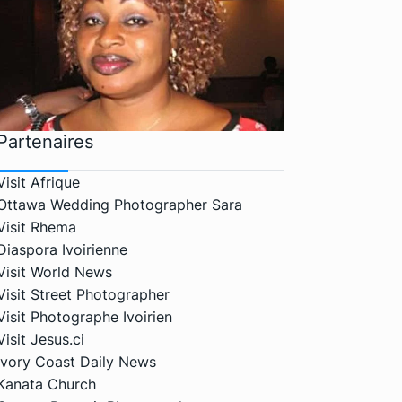
Partenaires
Visit Afrique
Ottawa Wedding Photographer Sara
Visit Rhema
Diaspora Ivoirienne
Visit World News
Visit Street Photographer
Visit Photographe Ivoirien
Visit Jesus.ci
Ivory Coast Daily News
Kanata Church