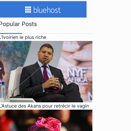
Popular Posts
L’Ivoirien le plus riche
L’Astuce des Akans pour retrécir le vagin