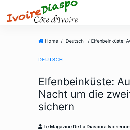
S
k
i
p
t
o
Home
/
Deutsch
c
o
DEUTSCH
n
t
e
Elfenbeinküste: A
n
t
Nacht um die zwei
sichern
Le Magazine De La Diaspora Ivoirienne