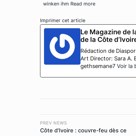
winken ihm
Read more
Imprimer cet article
Le Magazine de l
de la Côte d’Ivoir
Rédaction de Diaspora
Art Director: Sara A.
gethsemane7
Voir la
PREV NEWS
Côte d’Ivoire : couvre-feu dès ce