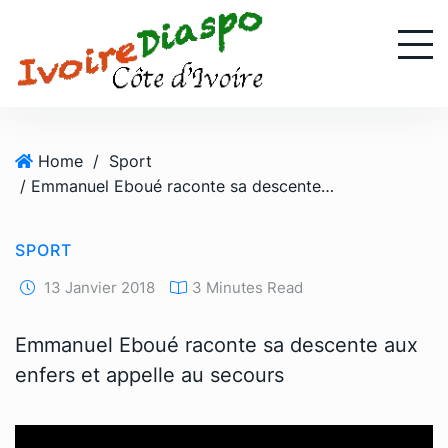
S
k
i
p
t
o
Home
/
Sport
c
/ Emmanuel Eboué raconte sa descente aux enfers et appelle au secours
o
n
t
SPORT
e
n
13 Janvier 2018
3 Minutes Read
t
Emmanuel Eboué raconte sa descente aux
enfers et appelle au secours