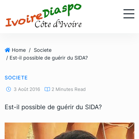
S
k
i
p
t
o
Home
/
Societe
c
/ Est-il possible de guérir du SIDA?
o
n
t
SOCIETE
e
n
3 Août 2016
2 Minutes Read
t
Est-il possible de guérir du SIDA?