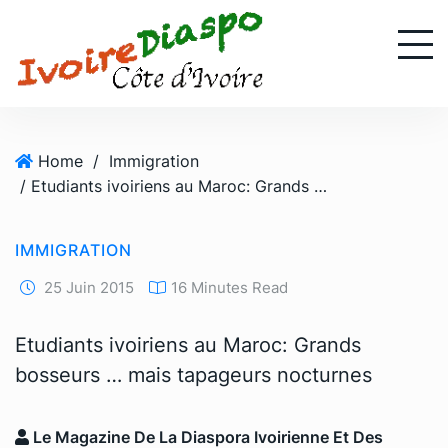
S
k
i
p
t
o
Home
/
Immigration
c
/ Etudiants ivoiriens au Maroc: Grands bosseurs … mais tapageurs nocturnes
o
n
t
IMMIGRATION
e
n
25 Juin 2015
16 Minutes Read
t
Etudiants ivoiriens au Maroc: Grands
bosseurs … mais tapageurs nocturnes
Le Magazine De La Diaspora Ivoirienne Et Des