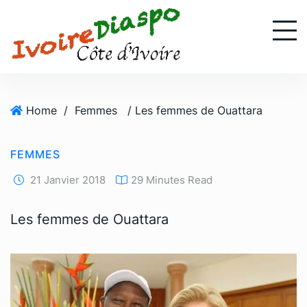
S
k
i
p
t
o
Home
/
Femmes
/ Les femmes de Ouattara
c
o
n
FEMMES
t
e
21 Janvier 2018
29 Minutes Read
n
t
Les femmes de Ouattara